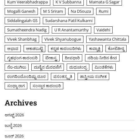
Kum Veerabhadrappa
K V Subbanna
Mamata G Sagar
Mogalli Ganesh
M S Sriram
Na DSouza
Rumi
Siddalingaiah GS
Sudarshana Patil Kulkarni
Sumatheendra Nadig
U R Anantamurthy
Vaidehi
Vivek Shanbhag
Vivek Shyanubogue
Yashawanta Chittala
ಅಭಾವ
ಆಕಾಶಬುಟ್ಟಿ
ಕನ್ನಡ ಕಾದಂಬರಿಗಳು
ಕಾವ್ಯಾಕ್ಷಿ
ಕೋಟಿತೀರ್‍ಥ
ಗೃಹಭಂಗ-ಕಾದಂಬರಿ
ಟೀಕಾಸ್ತ್ರ
ದೀಪಧಾರಿ
ನದಿಯ ನೀರಿನ ತೇವ
ನೆಲ-ಮುಗಿಲು
ಮಣ್ಣಿನ ಮೆರವಣಿಗೆ
ಮಧುಚಂದ್ರ
ಮಿಂಚಿಕೆಗಳು
ರಂಗದಿಂದೊಂದಿಷ್ಟು ದೂರ
ವಸಂತಸ್ಮೃತಿ
ಶಾಸ್ತ್ರೀಯ ಸಂಗೀತ
ಸಂಧ್ಯಾ ರಾಗ
ಸಂಸ್ಕಾರ ಕಾದಂಬರಿ
Archives
ಆಗಷ್ಟ್ 2026
ಜುಲೈ 2026
ಜೂನ್ 2026