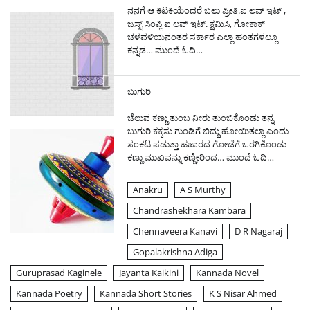
ನನಗೆ ಆ ಕಿಟಕಿಯೆಂದರೆ ಬಲು ಪ್ರೀತಿ.ಐ ಲವ್ ಇಟ್ ,
ಜಸ್ಟ್ ಸಿಂಪ್ಲಿ ಐ ಲವ್ ಇಟ್. ಕ್ಷಮಿಸಿ, ಗೋಕಾಕ್
ಚಳವಳಿಯನಂತರ ಸರ್ಕಾರ ಎಲ್ಲಾ ಹಂತಗಳಲ್ಲೂ
ಕನ್ನಡ…
ಮುಂದೆ ಓದಿ…
ಬುಗುರಿ
ಚೆಲುವ ಕಣ್ಣು ತುಂಬ ನೀರು ತುಂಬಿಕೊಂಡು ತನ್ನ
ಬುಗುರಿ ಕಕ್ಕಸು ಗುಂಡಿಗೆ ಬಿದ್ದು ಹೋಯಿತಲ್ಲಾ ಎಂದು
ಸಂಕಟ ಪಡುತ್ತಾ ಹಜಾರದ ಗೋಡೆಗೆ ಒರಗಿಕೊಂಡು
ಕಣ್ಣು ಮುಖವನ್ನು ಕಣ್ಣೀರಿಂದ…
ಮುಂದೆ ಓದಿ…
Anakru
A S Murthy
Chandrashekhara Kambara
Chennaveera Kanavi
D R Nagaraj
Gopalakrishna Adiga
Guruprasad Kaginele
Jayanta Kaikini
Kannada Novel
Kannada Poetry
Kannada Short Stories
K S Nisar Ahmed