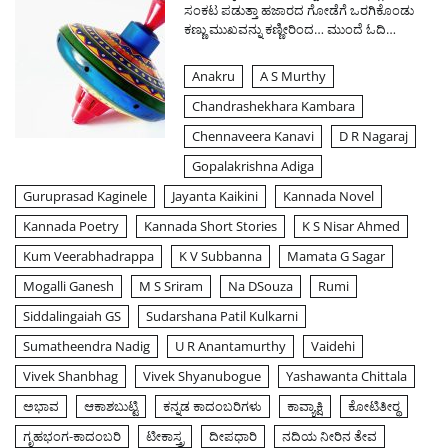
ಸಂಕಟ ಪಡುತ್ತಾ ಹಜಾರದ ಗೋಡೆಗೆ ಒರಗಿಕೊಂಡು
ಕಣ್ಣು ಮುಖವನ್ನು ಕಣ್ಣೀರಿಂದ…
ಮುಂದೆ ಓದಿ…
Anakru
A S Murthy
Chandrashekhara Kambara
Chennaveera Kanavi
D R Nagaraj
Gopalakrishna Adiga
Guruprasad Kaginele
Jayanta Kaikini
Kannada Novel
Kannada Poetry
Kannada Short Stories
K S Nisar Ahmed
Kum Veerabhadrappa
K V Subbanna
Mamata G Sagar
Mogalli Ganesh
M S Sriram
Na DSouza
Rumi
Siddalingaiah GS
Sudarshana Patil Kulkarni
Sumatheendra Nadig
U R Anantamurthy
Vaidehi
Vivek Shanbhag
Vivek Shyanubogue
Yashawanta Chittala
ಅಭಾವ
ಆಕಾಶಬುಟ್ಟಿ
ಕನ್ನಡ ಕಾದಂಬರಿಗಳು
ಕಾವ್ಯಾಕ್ಷಿ
ಕೋಟಿತೀರ್‍ಥ
ಗೃಹಭಂಗ-ಕಾದಂಬರಿ
ಟೀಕಾಸ್ತ್ರ
ದೀಪಧಾರಿ
ನದಿಯ ನೀರಿನ ತೇವ