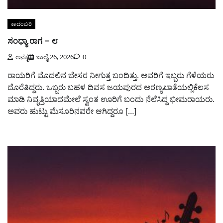
ಕಾದಂಬರಿ
ಸಂಧ್ಯಾ ರಾಗ – ೮
ಅನಕೃ
ಜುಲೈ 26, 2026
0
ರಾಯರಿಗೆ ಮೊದಲಿನ ಬೇಸರ ನೀಗುತ್ತ ಬಂದಿತ್ತು. ಅವರಿಗೆ ಇಬ್ಬರು ಗೆಳೆಯರು
ದೊರೆತಿದ್ದರು. ಒಬ್ಬರು ಬಹಳ ದಿವಸ ಜಯಪುರದ ಅರಣ್ಯಖಾತೆಯಲ್ಲಿಕೆಲಸ
ಮಾಡಿ ನಿವೃತ್ತಿಯಾದಮೇಲೆ ಸ್ವಂತ ಊರಿಗೆ ಬಂದು ನೆಲೆಸಿದ್ದ ಭೀಮರಾಯರು.
ಅವರು ಹುಟ್ಟು ಮೆಸೂರಿನವರೇ ಆಗಿದ್ದರೂ […]