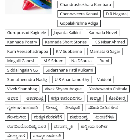
Chandrashekhara Kambara
Chennaveera Kanavi
D R Nagaraj
Gopalakrishna Adiga
Guruprasad Kaginele
Jayanta Kaikini
Kannada Novel
Kannada Poetry
Kannada Short Stories
K S Nisar Ahmed
Kum Veerabhadrappa
K V Subbanna
Mamata G Sagar
Mogalli Ganesh
M S Sriram
Na DSouza
Rumi
Siddalingaiah GS
Sudarshana Patil Kulkarni
Sumatheendra Nadig
U R Anantamurthy
Vaidehi
Vivek Shanbhag
Vivek Shyanubogue
Yashawanta Chittala
ಅಭಾವ
ಆಕಾಶಬುಟ್ಟಿ
ಕನ್ನಡ ಕಾದಂಬರಿಗಳು
ಕಾವ್ಯಾಕ್ಷಿ
ಕೋಟಿತೀರ್‍ಥ
ಗೃಹಭಂಗ-ಕಾದಂಬರಿ
ಟೀಕಾಸ್ತ್ರ
ದೀಪಧಾರಿ
ನದಿಯ ನೀರಿನ ತೇವ
ನೆಲ-ಮುಗಿಲು
ಮಣ್ಣಿನ ಮೆರವಣಿಗೆ
ಮಧುಚಂದ್ರ
ಮಿಂಚಿಕೆಗಳು
ರಂಗದಿಂದೊಂದಿಷ್ಟು ದೂರ
ವಸಂತಸ್ಮೃತಿ
ಶಾಸ್ತ್ರೀಯ ಸಂಗೀತ
ಸಂಧ್ಯಾ ರಾಗ
ಸಂಸ್ಕಾರ ಕಾದಂಬರಿ