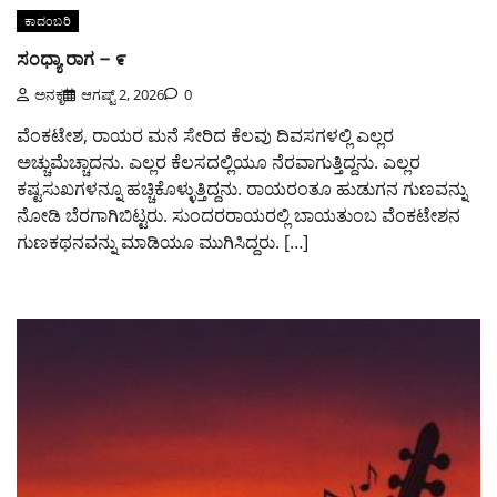
ಕಾದಂಬರಿ
ಸಂಧ್ಯಾ ರಾಗ – ೯
ಅನಕೃ
ಆಗಷ್ಟ್ 2, 2026
0
ವೆಂಕಟೇಶ, ರಾಯರ ಮನೆ ಸೇರಿದ ಕೆಲವು ದಿವಸಗಳಲ್ಲಿ ಎಲ್ಲರ
ಅಚ್ಚುಮೆಚ್ಚಾದನು. ಎಲ್ಲರ ಕೆಲಸದಲ್ಲಿಯೂ ನೆರವಾಗುತ್ತಿದ್ದನು. ಎಲ್ಲರ
ಕಷ್ಟಸುಖಗಳನ್ನೂ ಹಚ್ಚಿಕೊಳ್ಳುತ್ತಿದ್ದನು. ರಾಯರಂತೂ ಹುಡುಗನ ಗುಣವನ್ನು
ನೋಡಿ ಬೆರಗಾಗಿಬಿಟ್ಟರು. ಸುಂದರರಾಯರಲ್ಲಿ ಬಾಯತುಂಬ ವೆಂಕಟೇಶನ
ಗುಣಕಥನವನ್ನು ಮಾಡಿಯೂ ಮುಗಿಸಿದ್ದರು. […]