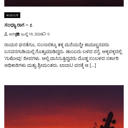
ಕಾದಂಬರಿ
ಸಂಧ್ಯಾ ರಾಗ – ೭
ಅನಕೃ
ಜುಲೈ 19, 2026
0
ರಾಯರ ಘನತೆಗೂ, ಸಂಸಾರಕ್ಕೂ ತಕ್ಕ ಮನೆಯನ್ನೇ ಶಾಮಣ್ಣನವರು
ಬಸವನಗುಡಿಯಲ್ಲಿ ಗೊತ್ತುಮಾಡಿದ್ದರು. ಡಾಂಬರು ಬಳಿದ ರಸ್ತೆ. ಅಕ್ಕಪಕ್ಕದಲ್ಲಿ
‘ಗುಳೋಪು’ ದೀಪಗಳು. ಅಲ್ಲಿ ವಾಸಿಸುತ್ತಿದ್ದವರು ದೊಡ್ಡ ಸಂಬಳದ ಸರ್ಕಾರಿ
ಅಧಿಕಾರಿಗಳು ಮತ್ತು ಶ್ರೀಮಂತರು. ಲಾಬಾU ವನಕ್ಕೆ ಆ […]