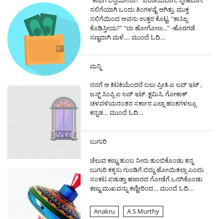
ಸಲಿಗೆಯಾಗಿ ಒಂದು ತಿಂಗಳಷ್ಟೆ ಆಗಿತ್ತು. ಮುಕ್ತ
ಸಲಿಗೆಯಿಂದ ಅವನು ಉತ್ತರ ಕೊಟ್ಟ. "ಕಾಸಿಲ್ಲ
ಕೊಡಿಸ್ತೀಯ?" "ಬಾ ಹೋಗೋಣ..." -ಹೊರಗಡೆ
ಸಣ್ಣದಾಗಿ ಮಳೆ.…
ಮುಂದೆ ಓದಿ…
ಮನ್ನಿ
ನನಗೆ ಆ ಕಿಟಕಿಯೆಂದರೆ ಬಲು ಪ್ರೀತಿ.ಐ ಲವ್ ಇಟ್ ,
ಜಸ್ಟ್ ಸಿಂಪ್ಲಿ ಐ ಲವ್ ಇಟ್. ಕ್ಷಮಿಸಿ, ಗೋಕಾಕ್
ಚಳವಳಿಯನಂತರ ಸರ್ಕಾರ ಎಲ್ಲಾ ಹಂತಗಳಲ್ಲೂ
ಕನ್ನಡ…
ಮುಂದೆ ಓದಿ…
ಬುಗುರಿ
ಚೆಲುವ ಕಣ್ಣು ತುಂಬ ನೀರು ತುಂಬಿಕೊಂಡು ತನ್ನ
ಬುಗುರಿ ಕಕ್ಕಸು ಗುಂಡಿಗೆ ಬಿದ್ದು ಹೋಯಿತಲ್ಲಾ ಎಂದು
ಸಂಕಟ ಪಡುತ್ತಾ ಹಜಾರದ ಗೋಡೆಗೆ ಒರಗಿಕೊಂಡು
ಕಣ್ಣು ಮುಖವನ್ನು ಕಣ್ಣೀರಿಂದ…
ಮುಂದೆ ಓದಿ…
Anakru
A S Murthy