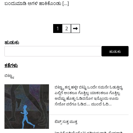
ಬಂದುಮಾಡಿ ಅಗಳಿ ಹಾಕಿಕೊಂಡು […]
ಪೋಸ್ಟ್‌ಗಳ
1
2
ಪುಟ
ಹುಡುಕು
ವಿನ್ಯಾಸ
ಹುಡುಕು
ಕತೆಗಳು
ಬಿಟ್ಟ್ಯಾ
ಬಿಟ್ಟ್ಯಾ ತನ್ನ ಹಳ್ಳೀ ಬಿಟ್ಟು ಒ೦ದೇ ಸಮನೇ ಓಡುತ್ತಿದ್ದ.
ಎಲ್ಲಿಗೆ ಅಂತಲೂ ಗೊತ್ತಿಲ್ಲ; ಯಾಕಂತಲೂ ಗೊತ್ತಿಲ್ಲ.
ಅದೆಷ್ಟು ಹೊತ್ತು ಓಡಿದನೋ! ಇನ್ನೊಂದು ಊರು
ಸೇರೋ ವರೆಗೂ ಓಡಿದ.…
ಮುಂದೆ ಓದಿ…
ಟಿಪ್ಸ್ ಸುತ್ತ ಮುತ್ತ
"ಕಾಫಿಗೆ ಬರ್‍ತಿಯೇನೊ?" ಪರಿಚಯವಾಗಿ, ಸ್ನೇಹವಾಗಿ,