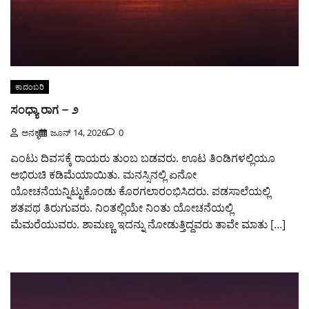
ಕಾದಂಬರಿ
ಸಂಧ್ಯಾ ರಾಗ – ೨
ಅನಕೃ
ಜೂನ್ 14, 2026
0
ಎಂಟು ದಿವಸಕ್ಕೆ ರಾಯರು ತುಂಬ ಬಡವರು. ಊಟ ತಿಂಡಿಗಳಲ್ಲಿಯೂ
ಅಭಿರುಚಿ ಕಡಿಮೆಯಾಯಿತು. ಮನಸ್ಸಿನಲ್ಲಿ ಏನೋ
ಯೋಚನೆಯನ್ನಿಟ್ಟುಕೊಂಡು ಕೊರಗಲಾರಂಭಿಸಿದರು. ಪಡಸಾಲೆಯಲ್ಲಿ
ಶತಪಥ ತಿರುಗುವರು. ನಿಂತಲ್ಲಿಯೇ ನಿಂತು ಯೋಚನೆಯಲ್ಲಿ
ಮೆಮರೆಯುವರು. ಶಾಮಣ್ಣ ಇದನ್ನು ನೋಡುತ್ತಿದ್ದವರು ತಾವೇ ಮಾತು […]