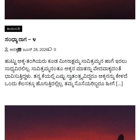
ಕಾದಂಬರಿ
ಸಂಧ್ಯಾ ರಾಗ – ೪
ಅನಕೃ
ಜೂನ್ 28, 2026
0
ಹುಟ್ಟು ಅಕ್ಕ-ತಂಗಿಯರು ಕೂಡ ಮೀನಾಕ್ಷಮ್ಮ ಸಾವಿತ್ರಮ್ಮನ ಹಾಗೆ ಇರಲು
ಸಾಧ್ಯವಿರಲಿಲ್ಲ. ಸಾವಿತ್ರಮ್ಮನಂತೂ ಅಕ್ಕನ ಮಾತನ್ನು ವೇದವಾಕ್ಯದಂತೆ
ಭಾವಿಸುತ್ತಿದ್ದಳು. ತನ್ನ ಕೆಯಲ್ಲಿ ಎಷ್ಟು ಸ್ವಾತಂತ್ರ್ಯವಿದ್ದರೂ ಅಕ್ಕನನ್ನು ಕೇಳದೆ
ಒಂದು ಕೆಲಸಕ್ಕೂ ಹೊಗುತ್ತಿರಲ್ಲಿಲ್ಲ. ತಮ್ಮ ಸೊಸೆಯರಿಬ್ಬರೂ ಹೀಗೆ […]