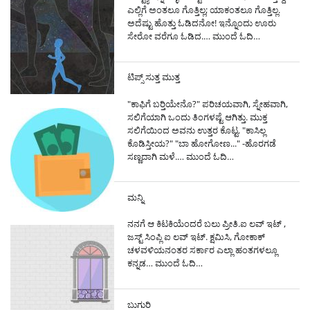
ಎಲ್ಲಿಗೆ ಅಂತಲೂ ಗೊತ್ತಿಲ್ಲ; ಯಾಕಂತಲೂ ಗೊತ್ತಿಲ್ಲ.
ಅದೆಷ್ಟು ಹೊತ್ತು ಓಡಿದನೋ! ಇನ್ನೊಂದು ಊರು
ಸೇರೋ ವರೆಗೂ ಓಡಿದ.…
ಮುಂದೆ ಓದಿ…
ಟಿಪ್ಸ್ ಸುತ್ತ ಮುತ್ತ
"ಕಾಫಿಗೆ ಬರ್‍ತಿಯೇನೊ?" ಪರಿಚಯವಾಗಿ, ಸ್ನೇಹವಾಗಿ,
ಸಲಿಗೆಯಾಗಿ ಒಂದು ತಿಂಗಳಷ್ಟೆ ಆಗಿತ್ತು. ಮುಕ್ತ
ಸಲಿಗೆಯಿಂದ ಅವನು ಉತ್ತರ ಕೊಟ್ಟ. "ಕಾಸಿಲ್ಲ
ಕೊಡಿಸ್ತೀಯ?" "ಬಾ ಹೋಗೋಣ..." -ಹೊರಗಡೆ
ಸಣ್ಣದಾಗಿ ಮಳೆ.…
ಮುಂದೆ ಓದಿ…
ಮನ್ನಿ
ನನಗೆ ಆ ಕಿಟಕಿಯೆಂದರೆ ಬಲು ಪ್ರೀತಿ.ಐ ಲವ್ ಇಟ್ ,
ಜಸ್ಟ್ ಸಿಂಪ್ಲಿ ಐ ಲವ್ ಇಟ್. ಕ್ಷಮಿಸಿ, ಗೋಕಾಕ್
ಚಳವಳಿಯನಂತರ ಸರ್ಕಾರ ಎಲ್ಲಾ ಹಂತಗಳಲ್ಲೂ
ಕನ್ನಡ…
ಮುಂದೆ ಓದಿ…
ಬುಗುರಿ