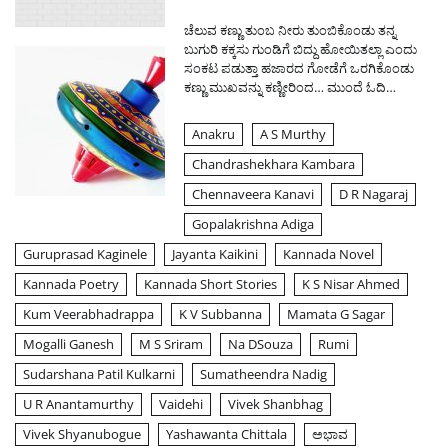
ಚೆಲುವ ಕಣ್ಣು ತುಂಬ ನೀರು ತುಂಬಿಕೊಂಡು ತನ್ನ
ಬುಗುರಿ ಕಕ್ಕಸು ಗುಂಡಿಗೆ ಬಿದ್ದು ಹೋಯಿತಲ್ಲಾ ಎಂದು
ಸಂಕಟ ಪಡುತ್ತಾ ಹಜಾರದ ಗೋಡೆಗೆ ಒರಗಿಕೊಂಡು
ಕಣ್ಣು ಮುಖವನ್ನು ಕಣ್ಣೀರಿಂದ…
ಮುಂದೆ ಓದಿ…
Anakru
A S Murthy
Chandrashekhara Kambara
Chennaveera Kanavi
D R Nagaraj
Gopalakrishna Adiga
Guruprasad Kaginele
Jayanta Kaikini
Kannada Novel
Kannada Poetry
Kannada Short Stories
K S Nisar Ahmed
Kum Veerabhadrappa
K V Subbanna
Mamata G Sagar
Mogalli Ganesh
M S Sriram
Na DSouza
Rumi
Sudarshana Patil Kulkarni
Sumatheendra Nadig
U R Anantamurthy
Vaidehi
Vivek Shanbhag
Vivek Shyanubogue
Yashawanta Chittala
ಅಭಾವ