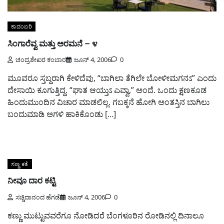
ಕಾದಂಬರಿ
ಸಿಂಗಾರೆವ್ವ ಮತ್ತು ಅರಮನೆ – ೪
ಚಂದ್ರಶೇಖರ ಕಂಬಾರ
ಜೂನ್ 4, 2006
0
ಮೂವರೂ ಸ್ತಬ್ದರಾಗಿ ಕೇಳಿದೆವು, “ಬಾಗಿಲಾ ತೆಗಿಲೇ ಬೋಳೀಮಗನಽ” ಎಂದು
ದೇಸಾಯಿ ಕೂಗುತ್ತಿದ್ದ. “ಘಾತ ಆಯ್ತುಽ ಎವ್ವಾ,” ಅಂದೆ. ಒಂದು ಕ್ಷಣಕೂಡ
ಹಿಂದುಮುಂದಿನ ವಿಚಾರ ಮಾಡಲಿಲ್ಲ. ಗಬಕ್ಕನೆ ಹೋಗಿ ಅಂತಸ್ತಿನ ಬಾಗಿಲು
ಬಂದುಮಾಡಿ ಅಗಳಿ ಹಾಕಿಕೊಂಡು […]
ಸಣ್ಣ ಕತೆ
ನೀವೂ ದಾರ ಕಟ್ಟಿ
ಸಚ್ಚಿದಾನಂದ ಹೆಗಡೆ
ಜೂನ್ 4, 2006
0
ಕಣ್ಣು ಮುಟ್ಟುವವರೆಗೂ ನೋಡಿದರೆ ಬೆಂಗಳೂರಿನ ರೋಡಿನಲ್ಲಿ ದಿನಾಲೂ