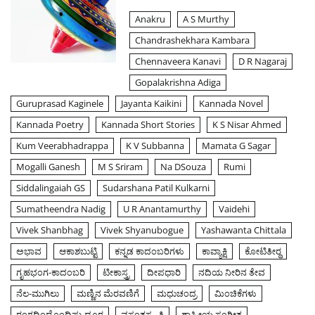
Anakru
A S Murthy
Chandrashekhara Kambara
Chennaveera Kanavi
D R Nagaraj
Gopalakrishna Adiga
Guruprasad Kaginele
Jayanta Kaikini
Kannada Novel
Kannada Poetry
Kannada Short Stories
K S Nisar Ahmed
Kum Veerabhadrappa
K V Subbanna
Mamata G Sagar
Mogalli Ganesh
M S Sriram
Na DSouza
Rumi
Siddalingaiah GS
Sudarshana Patil Kulkarni
Sumatheendra Nadig
U R Anantamurthy
Vaidehi
Vivek Shanbhag
Vivek Shyanubogue
Yashawanta Chittala
ಅಭಾವ
ಆಕಾಶಬುಟ್ಟಿ
ಕನ್ನಡ ಕಾದಂಬರಿಗಳು
ಕಾವ್ಯಾಕ್ಷಿ
ಕೋಟಿತೀರ್‍ಥ
ಗೃಹಭಂಗ-ಕಾದಂಬರಿ
ಟೀಕಾಸ್ತ್ರ
ದೀಪಧಾರಿ
ನದಿಯ ನೀರಿನ ತೇವ
ನೆಲ-ಮುಗಿಲು
ಮಣ್ಣಿನ ಮೆರವಣಿಗೆ
ಮಧುಚಂದ್ರ
ಮಿಂಚಿಕೆಗಳು
ರಂಗದಿಂದೊಂದಿಷ್ಟು ದೂರ
ವಸಂತಸ್ಮೃತಿ
ಶಾಸ್ತ್ರೀಯ ಸಂಗೀತ