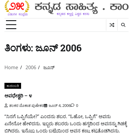
Skip
to
content
ತಿಂಗಳು:
ಜೂನ್ 2006
Home
2006
ಜೂನ್
ಕಾದಂಬರಿ
ಅವಧೇಶ್ವರಿ – ೪
ಶಂಕರ ಮೊಕಾಶ ಪುಣೇಕರ
ಜೂನ್ 4, 2006
0
“ನಿನಗೆ ಒಪ್ಪಿಗೆಯೇ?” ಎಂದನು ಶಬರ. “ಓಹೋ, ಒಪ್ಪಿಗೆ” ಅವನು
ಏನೇನೋ ಹೇಳಿದನು. ಇಬ್ಬರು ಶಬರರು ಒಂದು ಹಗ್ಗದಿಂದ ಅವನನ್ನು ಗಿಡಕ್ಕೆ
ಬಿಗಿದರು. ಇನ್ನೊಬ್ಬ ಒಂದು ಬಟ್ಟೆಯಿಂದ ಅವನ ಕಣ್ಣು ಕಟ್ಟತೊಡಗಿದನು.