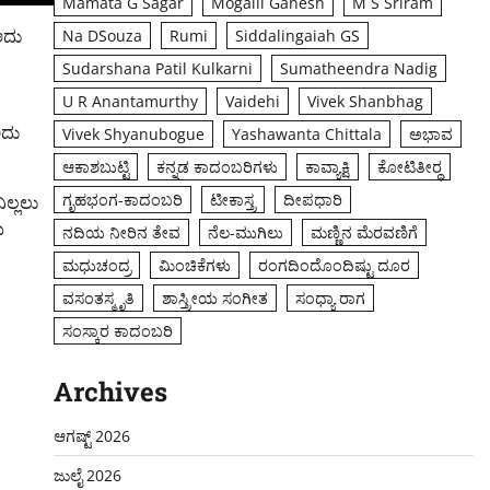
Mamata G Sagar
Mogalli Ganesh
M S Sriram
ಅದು
Na DSouza
Rumi
Siddalingaiah GS
Sudarshana Patil Kulkarni
Sumatheendra Nadig
U R Anantamurthy
Vaidehi
Vivek Shanbhag
ಅದು
Vivek Shyanubogue
Yashawanta Chittala
ಅಭಾವ
ಆಕಾಶಬುಟ್ಟಿ
ಕನ್ನಡ ಕಾದಂಬರಿಗಳು
ಕಾವ್ಯಾಕ್ಷಿ
ಕೋಟಿತೀರ್‍ಥ
ಗೃಹಭಂಗ-ಕಾದಂಬರಿ
ಟೀಕಾಸ್ತ್ರ
ದೀಪಧಾರಿ
ಿಲ್ಲಲು
ಯ
ನದಿಯ ನೀರಿನ ತೇವ
ನೆಲ-ಮುಗಿಲು
ಮಣ್ಣಿನ ಮೆರವಣಿಗೆ
ಮಧುಚಂದ್ರ
ಮಿಂಚಿಕೆಗಳು
ರಂಗದಿಂದೊಂದಿಷ್ಟು ದೂರ
ವಸಂತಸ್ಮೃತಿ
ಶಾಸ್ತ್ರೀಯ ಸಂಗೀತ
ಸಂಧ್ಯಾ ರಾಗ
ಸಂಸ್ಕಾರ ಕಾದಂಬರಿ
Archives
ಆಗಷ್ಟ್ 2026
ಜುಲೈ 2026