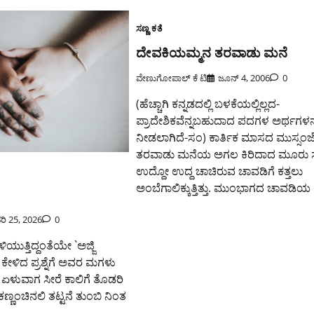
ಸಣ್ಣ ಕತೆ
ದೇವಕಿಯಮ್ಮನ ತರವಾಡು ಮನೆ
ವೇಣುಗೋಪಾಲ್ ಕೆ ಟಿ
ಜೂನ್ 4, 2006
0
(ಹೆಚ್ಚಾಗಿ ಕನ್ನಡದಲ್ಲಿ ಬಳಕೆಯಲ್ಲಿಲ್ಲದ-
ಪ್ರಾದೇಶಿಕವೆನ್ನಬಹುದಾದ ಪದಗಳ ಅರ್ಥಗಳನ್ನ
ನೀಡಲಾಗಿದೆ-ಸಂ) ಕಾರ್ತಿಕ ಮಾಸದ ಮುಸ್ಸಂಜ
ತರವಾಡು ಮನೆಯ ಅಗಲ ಕಿರಿದಾದ ಮೂರು ಸು
ಉದ್ದೋ ಉದ್ದ ಚಾಚಿರುವ ಚಾವಡಿಗೆ ಕತ್ತಲು
ಅಂಬೆಗಾಲಿಕ್ಕುತ್ತಿತ್ತು. ಮುಂಭಾಗದ ಚಾವಡಿಯ 
ಿ 25, 2026
0
ಯುತ್ತಿದ್ದಂತೆಯೇ `ಅಜ್ಜಿ
ಕೇಳಿದ ಪ್ರಶ್ನೆಗೆ ಅವರ ಮಗಳು
 ಏಳುವಾಗ ಸೀರೆ ಕಾಲಿಗೆ ತೊಡರಿ
 ಕಣ್ಣಂಚಿನಲಿ ತಟ್ಟನೆ ತುಂಬಿ ನಿಂತ