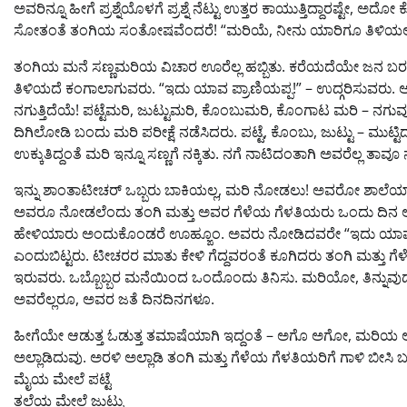
ಅವರಿನ್ನೂ ಹೀಗೆ ಪ್ರಶ್ನೆಯೊಳಗೆ ಪ್ರಶ್ನೆ ನೆಟ್ಟು ಉತ್ತರ ಕಾಯುತ್ತಿದ್ದಾರಷ
ಸೋತಂತೆ ತಂಗಿಯ ಸಂತೋಷವೆಂದರೆ! “ಮರಿಯೆ, ನೀನು ಯಾರಿಗೂ ತಿಳಿಯಲಿಲ
ತಂಗಿಯ ಮನೆ ಸಣ್ಣಮರಿಯ ವಿಚಾರ ಊರೆಲ್ಲ ಹಬ್ಬಿತು. ಕರೆಯದೆಯೇ ಜನ ಬರತೊ
ತಿಳಿಯದೆ ಕಂಗಾಲಾಗುವರು. “ಇದು ಯಾವ ಪ್ರಾಣಿಯಪ್ಪ!” – ಉದ್ಗರಿಸುವರು. ಅವರ
ನಗುತ್ತಿದೆಯೆ! ಪಟ್ಟೆಮರಿ, ಜುಟ್ಟುಮರಿ, ಕೊಂಬುಮರಿ, ಕೊಂಗಾಟ ಮರಿ – ನಗುವುದೇ
ದಿಗಿಲೋಡಿ ಬಂದು ಮರಿ ಪರೀಕ್ಷೆ ನಡೆಸಿದರು. ಪಟ್ಟೆ, ಕೊಂಬು, ಜುಟ್ಟು – ಮುಟ್ಟಿದರೂ
ಉಕ್ಕುತಿದ್ದಂತೆ ಮರಿ ಇನ್ನೂ ಸಣ್ಣಗೆ ನಕ್ಕಿತು. ನಗೆ ನಾಟಿದಂತಾಗಿ ಅವರೆಲ್
ಇನ್ನು ಶಾಂತಾಟೀಚರ್‍ ಒಬ್ಬರು ಬಾಕಿಯಲ್ಲ, ಮರಿ ನೋಡಲು! ಅವರೋ ಶಾಲೆ
ಅವರೂ ನೋಡಲೆಂದು ತಂಗಿ ಮತ್ತು ಅವರ ಗೆಳೆಯ ಗೆಳತಿಯರು ಒಂದು ದಿನ 
ಹೇಳಿಯಾರು ಅಂದುಕೊಂಡರೆ ಊಹ್ಙೂಂ. ಅವರು ನೋಡಿದವರೇ “ಇದು ಯಾವ ವಿಚಿ
ಎಂದುಬಿಟ್ಟರು. ಟೀಚರರ ಮಾತು ಕೇಳಿ ಗೆದ್ದವರಂತೆ ಕೂಗಿದರು ತಂಗಿ ಮತ್ತು 
ಇರುವರು. ಒಬ್ಬೊಬ್ಬರ ಮನೆಯಿಂದ ಒಂದೊಂದು ತಿನಿಸು. ಮರಿಯೋ, ತಿನ್ನುವುದ
ಅವರೆಲ್ಲರೂ, ಅವರ ಜತೆ ದಿನದಿನಗಳೂ.
ಹೀಗೆಯೇ ಆಡುತ್ತ ಓಡುತ್ತ ತಮಾಷೆಯಾಗಿ ಇದ್ದಂತೆ – ಅಗೊ ಅಗೋ, ಮರಿಯ ಅಕ್ಕಪಕ್
ಅಲ್ಲಾಡಿದುವು. ಅರಳಿ ಅಲ್ಲಾಡಿ ತಂಗಿ ಮತ್ತು ಗೆಳೆಯ ಗೆಳತಿಯರಿಗೆ ಗಾಳಿ ಬೀಸಿ
ಮೈಯ ಮೇಲೆ ಪಟ್ಟೆ
ತಲೆಯ ಮೇಲೆ ಜುಟ್ಟು