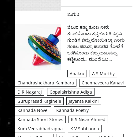
ಬುಗುರಿ
ಚೆಲುವ ಕಣ್ಣು ತುಂಬ ನೀರು
ತುಂಬಿಕೊಂಡು ತನ್ನ ಬುಗುರಿ ಕಕ್ಕಸು
ಗುಂಡಿಗೆ ಬಿದ್ದು ಹೋಯಿತಲ್ಲಾ ಎಂದು
ಸಂಕಟ ಪಡುತ್ತಾ ಹಜಾರದ ಗೋಡೆಗೆ
ಒರಗಿಕೊಂಡು ಕಣ್ಣು ಮುಖವನ್ನು
ಕಣ್ಣೀರಿಂದ…
ಮುಂದೆ ಓದಿ…
Anakru
A S Murthy
Chandrashekhara Kambara
Chennaveera Kanavi
D R Nagaraj
Gopalakrishna Adiga
Guruprasad Kaginele
Jayanta Kaikini
Kannada Novel
Kannada Poetry
Kannada Short Stories
K S Nisar Ahmed
Kum Veerabhadrappa
K V Subbanna