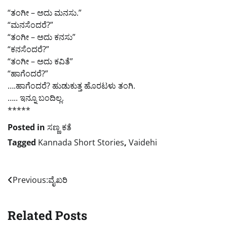
“ತಂಗೀ – ಅದು ಮನಸು.”
“ಮನಸೆಂದರೆ?”
“ತಂಗೀ – ಅದು ಕನಸು”
“ಕನಸೆಂದರೆ?”
“ತಂಗೀ – ಅದು ಕವಿತೆ”
“ಹಾಗೆಂದರೆ?”
….ಹಾಗೆಂದರೆ? ಹುಡುಕುತ್ತ ಹೊರಟಳು ತಂಗಿ.
….. ಇನ್ನೂ ಬಂದಿಲ್ಲ.
*****
Posted in
ಸಣ್ಣ ಕತೆ
Tagged
Kannada Short Stories
,
Vaidehi
ಲೇಖನದ
Previous:
ವೈಖರಿ
ನ್ಯಾವಿಗೇಶನ್
Related Posts