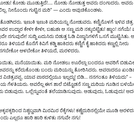
್ಟೇ, ಅದೋ ಕೋಡು! ಕೋಡು ಮೂಡುತ್ತಿದೆ!…. ನೋಡು ನೋಡುತ್ತ ಅವರು ದಂಗಾದರು. ಅವರು
್ಲ. ನೀನೊಂದು ಗುಟ್ಟಿನ ಮರಿ” — ಎಂದು ಅವುಚಿಕೊಂಡಳು.
ಡಗಿದರು. ಇಣುಕಿ ಇಣುಕಿ ಮರಿಯನ್ನು ನೋಡುವರು. ಕಣ್ಣಿನೊಳಗೆ ಇಳಿವ ಚಿತ್ರ
 ಉದ್ಗಾರ ಕೇಳೀ ಕೇಳೀ, ಬಹುಶಃ ಆ ಸಣ್ಣ ಮರಿ ನಕ್ಕುಬಿಟ್ಟಿತು! ಹ್ಙಾಂ! ನಗೆಯೆ!
 ನಗುವುದೇ! ಸುದ್ದಿ ಏದುಸಿರು ಬಿಡುತ್ತ ಓಡಿ ವಿಜ್ಙಾನಿಗಳಿಗೆ ಒಸಗೆ ಮುಟ್ಟಿಸಿತು
 ತಿಳಿಯದೆ ಕೊನೆಗೆ ಕಿವಿಗೆ ಕಡ್ಡಿ ಹಾಕಿದರು ಕಣ್ಣಿಗೆ ಕೈ ಹಾಕಿದರು ಕಣ್ಣಲ್ಲಿ ನೀರು
ಲ ತಾವೂ ನಗಬೇಕೋ ಅಳಬೇಕೋ ತಿಳಿಯದೆ, ಮರಳಿದರು.
ಯಾಯಿತು, ಮನೆಯಾಯಿತು. ಮರಿ ನೋಡಲು ಊರೆಲ್ಲಾ ಬಂದರೂ ಅವರಿಗೆ ಬಿಡುವಿಲ್
ಅವರನ್ನು ಕರೆದುಕೊಂಡು ಬಂದು ಮರಿಯನ್ನು ತೋರಿಸಿದರು. ಅವರಾದರೂ ಖಂಡಿ
ತ್ರವಪ್ಪ. ಯಾವ ಪಾಠದಲ್ಲಿಯೂ ಇಲ್ಲದ್ದು! ಬಿಡಿ… ನನಗಂತೂ ತಿಳಿಯದು” –
ಗೆಳೆಯ ಗೆಳತಿಯರು. ಅವರೆಲ್ಲ ಈಗ ಶಾಲೆ ಬಿಟ್ಟೊಡನೆ ಸಣ್ಣ ಮರಿಯ ಗೂಡಿನ ಬಳಿಯ
ು ಬಿಡುವುದು. ಒಲ್ಲೆನ್ನುವಂತೆ ತಲೆಯಾಡಿಸುವುದು. ಆಡುವುದು, ಓಡುವುದು! ಅದ
ಕದಿಂದ ನಿಶ್ಶಬ್ದವಾಗಿ ಮಿರಮಿರ ರೆಕ್ಕೆಗಳು! ಕಣ್ಣೆದುರಿನಲ್ಲಿಯೇ ಮೂಡಿ ಅರಳಿದ
 ಬಂದು ಎಲ್ಲರೂ ಹಾರಿ ಹಾರಿ ಕುಳಿತು ನಗುವೇ ನಗು!