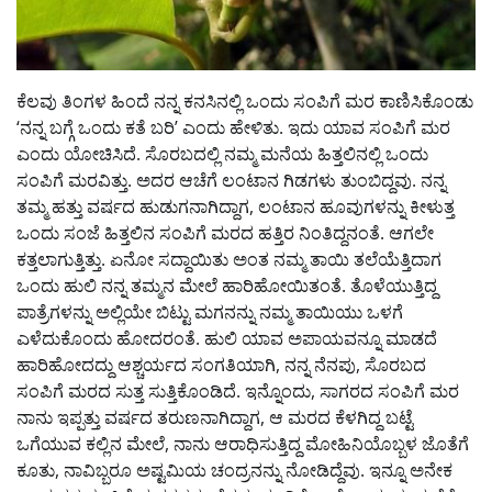
ಕೆಲವು ತಿಂಗಳ ಹಿಂದೆ ನನ್ನ ಕನಸಿನಲ್ಲಿ ಒಂದು ಸಂಪಿಗೆ ಮರ ಕಾಣಿಸಿಕೊಂಡು
‘ನನ್ನ ಬಗ್ಗೆ ಒಂದು ಕತೆ ಬರಿ’ ಎಂದು ಹೇಳಿತು. ಇದು ಯಾವ ಸಂಪಿಗೆ ಮರ
ಎಂದು ಯೋಚಿಸಿದೆ. ಸೊರಬದಲ್ಲಿ ನಮ್ಮ ಮನೆಯ ಹಿತ್ತಲಿನಲ್ಲಿ ಒಂದು
ಸಂಪಿಗೆ ಮರವಿತ್ತು. ಅದರ ಆಚೆಗೆ ಲಂಟಾನ ಗಿಡಗಳು ತುಂಬಿದ್ದವು. ನನ್ನ
ತಮ್ಮ ಹತ್ತು ವರ್ಷದ ಹುಡುಗನಾಗಿದ್ದಾಗ, ಲಂಟಾನ ಹೂವುಗಳನ್ನು ಕೀಳುತ್ತ
ಒಂದು ಸಂಜೆ ಹಿತ್ತಲಿನ ಸಂಪಿಗೆ ಮರದ ಹತ್ತಿರ ನಿಂತಿದ್ದನಂತೆ. ಆಗಲೇ
ಕತ್ತಲಾಗುತ್ತಿತ್ತು. ಏನೋ ಸದ್ದಾಯಿತು ಅಂತ ನಮ್ಮ ತಾಯಿ ತಲೆಯೆತ್ತಿದಾಗ
ಒಂದು ಹುಲಿ ನನ್ನ ತಮ್ಮನ ಮೇಲೆ ಹಾರಿಹೋಯಿತಂತೆ. ತೊಳೆಯುತ್ತಿದ್ದ
ಪಾತ್ರೆಗಳನ್ನು ಅಲ್ಲಿಯೇ ಬಿಟ್ಟು ಮಗನನ್ನು ನಮ್ಮ ತಾಯಿಯು ಒಳಗೆ
ಎಳೆದುಕೊಂದು ಹೋದರಂತೆ. ಹುಲಿ ಯಾವ ಅಪಾಯವನ್ನೂ ಮಾಡದೆ
ಹಾರಿಹೋದದ್ದು ಆಶ್ಚರ್ಯದ ಸಂಗತಿಯಾಗಿ, ನನ್ನ ನೆನಪು, ಸೊರಬದ
ಸಂಪಿಗೆ ಮರದ ಸುತ್ತ ಸುತ್ತಿಕೊಂಡಿದೆ. ಇನ್ನೊಂದು, ಸಾಗರದ ಸಂಪಿಗೆ ಮರ
ನಾನು ಇಪ್ಪತ್ತು ವರ್ಷದ ತರುಣನಾಗಿದ್ದಾಗ, ಆ ಮರದ ಕೆಳಗಿದ್ದ ಬಟ್ಟೆ
ಒಗೆಯುವ ಕಲ್ಲಿನ ಮೇಲೆ, ನಾನು ಆರಾಧಿಸುತ್ತಿದ್ದ ಮೋಹಿನಿಯೊಬ್ಬಳ ಜೊತೆಗೆ
ಕೂತು, ನಾವಿಬ್ಬರೂ ಅಷ್ಟಮಿಯ ಚಂದ್ರನನ್ನು ನೋಡಿದ್ದೆವು. ಇನ್ನೂ ಅನೇಕ