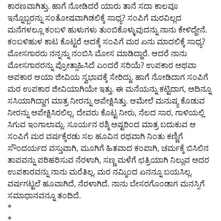
ಕಾರಣವಾಗಿತ್ತು. ಹಾಗೆ ನೋಡಿದರೆ ಯಾರು ತಾನೆ ಸದಾ ಕಾಲವೂ
ಇನ್ನೊಬ್ಬರನ್ನು ಸಂತೋಷವಾಗಿಡಲಿಕ್ಕೆ ಸಾಧ್ಯ? ಸಂಪಿಗೆ ಮರವಿಲ್ಲದ
ಮನೆಗಳಲ್ಲೂ ಕಂಬಳಿ ಹುಳುಗಳು ತುಂಬಿಕೊಳ್ಳುವುದನ್ನು ನಾನು ಕೇಳಿದ್ದೇನೆ.
ಕಂಬಳಿಹುಳ ಕಾಟ ಕೊಟ್ಟರೆ ಅದಕ್ಕೆ ಸಂಪಿಗೆ ಮರ ಏನು ಮಾದಲಿಕ್ಕೆ ಸಾಧ್ಯ?
ಮೋಸಗಾರರು ನನ್ನನ್ನು ನಂಬಿಸಿ ಮೋಸ ಮಾಡಿದ್ದಾರೆ. ಆದರೆ ನಾನು
ಮೋಸಗಾರರನ್ನು ಪ್ರೋತ್ಸಾಹಿಸಿದೆ ಎಂದರೆ ಸರಿಯೆ? ಉಪಕಾರ ಅಥವಾ
ಅಪಕಾರ ಆಯಾ ಜೀವಿಯ ಸ್ವಭಾವಕ್ಕೆ ಸೇರಿದ್ದು. ಹಾಗೆ ನೋಡಿದಾಗ ಸಂಪಿಗೆ
ಮರ ಉಪಕಾರ ಜೀವಿಯಾಗಿಯೇ ಇತ್ತು. ಈ ಮನೆಯನ್ನು ಕಟ್ಟಿದಾಗ, ಅದಿನ್ನೂ
ಸಸಿಯಾಗಿದ್ದಾಗ ಮಾತ್ರ ನೀರನ್ನು ಅಪೇಕ್ಷಿಸಿತ್ತು. ಆಮೇಲೆ ಮನುಷ್ಯ ಕೊಡುವ
ನೀರನ್ನು ಅಪೇಕ್ಷಿಸಿರಲಿಲ್ಲ. ದೇವರು ಕೊಟ್ಟ ನೀರು, ನೆಲದ ಸಾರ, ಗಾಳಿಯಲ್ಲಿ
ಸಿಗುವ ಇಂಗಾಲಾಮ್ಲ. ಸೂರ್ಯನ ರಶ್ಮಿ ಅಷ್ಟರಿಂದ ಮಾತ್ರ ಬದುಕುವ ಆ
ಸಂಪಿಗೆ ಮರ ವರ್ಷಕ್ಕೆರಡು ಸಲ ಹೂವಿನ ರಥವಾಗಿ ನಿಂತು ಕಣ್ಣಿಗೆ
ಸೌಂದರ್ಯದ ವಸ್ತುವಾಗಿ, ಮೂಗಿಗೆ ಹಿತವಾದ ಕಂಪಾಗಿ, ಚರ್ಮಕ್ಕೆ ಬಿಸಿಲಿನ
ತಾಪವನ್ನು ಪರಿಹರಿಸುವ ನೆರಳಾಗಿ, ಸಣ್ಣ ಮಳೆಗೆ ಛತ್ರಿಯಾಗಿ ನಿಲ್ಲುವ ಅದರ
ಉಪಕಾರವನ್ನು ನಾನು ಮರೆತಿಲ್ಲ. ಮರ ನಮ್ಮಿಂದ ಏನನ್ನೂ ಬಯಸಿಲ್ಲ.
ವರ್ಷಗಟ್ಟಲೆ ಹೂವಾಗಿದೆ, ನೆರಳಾಗಿದೆ. ನಾನು ಬೇಸರಗೊಂಡಾಗ ಮನಸ್ಸಿಗೆ
ಸಮಾಧಾನವನ್ನೂ ತಂದಿದೆ.
*
*