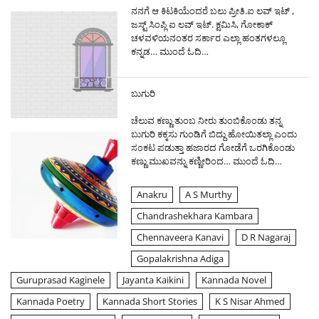
ನನಗೆ ಆ ಕಿಟಕಿಯೆಂದರೆ ಬಲು ಪ್ರೀತಿ.ಐ ಲವ್ ಇಟ್ ,
ಜಸ್ಟ್ ಸಿಂಪ್ಲಿ ಐ ಲವ್ ಇಟ್. ಕ್ಷಮಿಸಿ, ಗೋಕಾಕ್
ಚಳವಳಿಯನಂತರ ಸರ್ಕಾರ ಎಲ್ಲಾ ಹಂತಗಳಲ್ಲೂ
ಕನ್ನಡ…
ಮುಂದೆ ಓದಿ…
ಬುಗುರಿ
ಚೆಲುವ ಕಣ್ಣು ತುಂಬ ನೀರು ತುಂಬಿಕೊಂಡು ತನ್ನ
ಬುಗುರಿ ಕಕ್ಕಸು ಗುಂಡಿಗೆ ಬಿದ್ದು ಹೋಯಿತಲ್ಲಾ ಎಂದು
ಸಂಕಟ ಪಡುತ್ತಾ ಹಜಾರದ ಗೋಡೆಗೆ ಒರಗಿಕೊಂಡು
ಕಣ್ಣು ಮುಖವನ್ನು ಕಣ್ಣೀರಿಂದ…
ಮುಂದೆ ಓದಿ…
Anakru
A S Murthy
Chandrashekhara Kambara
Chennaveera Kanavi
D R Nagaraj
Gopalakrishna Adiga
Guruprasad Kaginele
Jayanta Kaikini
Kannada Novel
Kannada Poetry
Kannada Short Stories
K S Nisar Ahmed