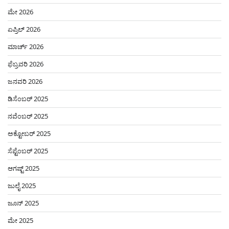
ಮೇ 2026
ಏಪ್ರಿಲ್ 2026
ಮಾರ್ಚ್ 2026
ಫೆಬ್ರವರಿ 2026
ಜನವರಿ 2026
ಡಿಸೆಂಬರ್ 2025
ನವೆಂಬರ್ 2025
ಅಕ್ಟೋಬರ್ 2025
ಸೆಪ್ಟೆಂಬರ್ 2025
ಆಗಷ್ಟ್ 2025
ಜುಲೈ 2025
ಜೂನ್ 2025
ಮೇ 2025