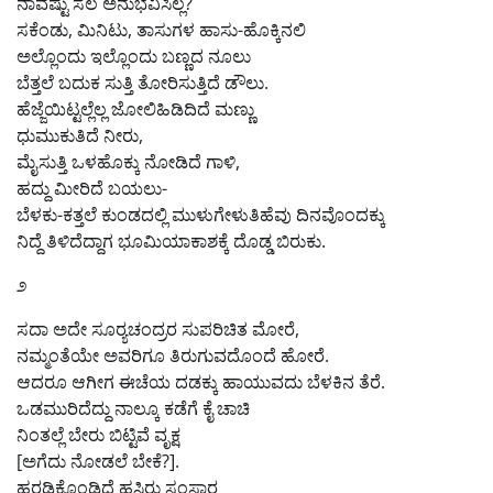
ನಾವೆಷ್ಟು ಸಲ ಅನುಭವಿಸಿಲ್ಲ?
ಸಕೆಂಡು, ಮಿನಿಟು, ತಾಸುಗಳ ಹಾಸು-ಹೊಕ್ಕಿನಲಿ
ಅಲ್ಲೊಂದು ಇಲ್ಲೊಂದು ಬಣ್ಣದ ನೂಲು
ಬೆತ್ತಲೆ ಬದುಕ ಸುತ್ತಿ ತೋರಿಸುತ್ತಿದೆ ಡೌಲು.
ಹೆಜ್ಜೆಯಿಟ್ಟಲ್ಲೆಲ್ಲ ಜೋಲಿಹಿಡಿದಿದೆ ಮಣ್ಣು
ಧುಮುಕುತಿದೆ ನೀರು,
ಮೈಸುತ್ತಿ ಒಳಹೊಕ್ಕು ನೋಡಿದೆ ಗಾಳಿ,
ಹದ್ದು ಮೀರಿದೆ ಬಯಲು-
ಬೆಳಕು-ಕತ್ತಲೆ ಕುಂಡದಲ್ಲಿ ಮುಳುಗೇಳುತಿಹೆವು ದಿನವೊಂದಕ್ಕು
ನಿದ್ದೆ ತಿಳಿದೆದ್ದಾಗ ಭೂಮಿಯಾಕಾಶಕ್ಕೆ ದೊಡ್ಡ ಬಿರುಕು.
೨
ಸದಾ ಅದೇ ಸೂರ್‍ಯಚಂದ್ರರ ಸುಪರಿಚಿತ ಮೋರೆ,
ನಮ್ಮಂತೆಯೇ ಅವರಿಗೂ ತಿರುಗುವದೊಂದೆ ಹೋರೆ.
ಆದರೂ ಆಗೀಗ ಈಚೆಯ ದಡಕ್ಕು ಹಾಯುವದು ಬೆಳಕಿನ ತೆರೆ.
ಒಡಮುರಿದೆದ್ದು ನಾಲ್ಕೂ ಕಡೆಗೆ ಕೈ ಚಾಚಿ
ನಿಂತಲ್ಲೆ ಬೇರು ಬಿಟ್ಟಿವೆ ವೃಕ್ಷ
[ಅಗೆದು ನೋಡಲೆ ಬೇಕೆ?].
ಹರಡಿಕೊಂಡಿದೆ ಹಸಿರು ಸಂಸಾರ