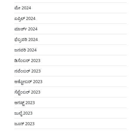
ಮೇ 2024
ಏಪ್ರಿಲ್ 2024
ಮಾರ್ಚ್ 2024
ಫೆಬ್ರವರಿ 2024
ಜನವರಿ 2024
ಡಿಸೆಂಬರ್ 2023
ನವೆಂಬರ್ 2023
ಅಕ್ಟೋಬರ್ 2023
ಸೆಪ್ಟೆಂಬರ್ 2023
ಆಗಷ್ಟ್ 2023
ಜುಲೈ 2023
ಜೂನ್ 2023