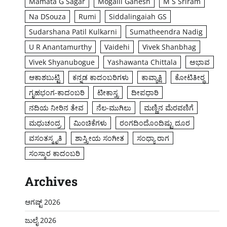
Mamata G Sagar
Mogalli Ganesh
M S Sriram
Na DSouza
Rumi
Siddalingaiah GS
Sudarshana Patil Kulkarni
Sumatheendra Nadig
U R Anantamurthy
Vaidehi
Vivek Shanbhag
Vivek Shyanubogue
Yashawanta Chittala
ಅಭಾವ
ಆಕಾಶಬುಟ್ಟಿ
ಕನ್ನಡ ಕಾದಂಬರಿಗಳು
ಕಾವ್ಯಾಕ್ಷಿ
ಕೋಟಿತೀರ್‍ಥ
ಗೃಹಭಂಗ-ಕಾದಂಬರಿ
ಟೀಕಾಸ್ತ್ರ
ದೀಪಧಾರಿ
ನದಿಯ ನೀರಿನ ತೇವ
ನೆಲ-ಮುಗಿಲು
ಮಣ್ಣಿನ ಮೆರವಣಿಗೆ
ಮಧುಚಂದ್ರ
ಮಿಂಚಿಕೆಗಳು
ರಂಗದಿಂದೊಂದಿಷ್ಟು ದೂರ
ವಸಂತಸ್ಮೃತಿ
ಶಾಸ್ತ್ರೀಯ ಸಂಗೀತ
ಸಂಧ್ಯಾ ರಾಗ
ಸಂಸ್ಕಾರ ಕಾದಂಬರಿ
Archives
ಆಗಷ್ಟ್ 2026
ಜುಲೈ 2026