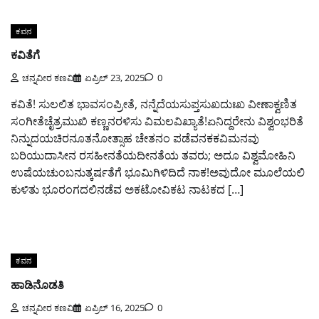
ಕವನ
ಕವಿತೆಗೆ
ಚನ್ನವೀರ ಕಣವಿ
ಏಪ್ರಿಲ್ 23, 2025
0
ಕವಿತೆ! ಸುಲಲಿತ ಭಾವಸಂಪ್ರೀತೆ, ನನ್ನೆದೆಯಸುಪ್ತಸುಖದುಃಖ ವೀಣಾಕ್ವಣಿತ
ಸಂಗೀತೆಚೈತ್ರಮುಖಿ ಕಣ್ಣನರಳಿಸು ವಿಮಲವಿಖ್ಯಾತೆ!ಏನಿದ್ದರೇನು ವಿಶ್ವಂಭರಿತೆ
ನಿನ್ನುದಯಚಿರನೂತನೋತ್ಸಾಹ ಚೇತನಂ ಪಡೆವನಕಕವಿಮನವು
ಬರಿಯುದಾಸೀನ ರಸಹೀನತೆಯದೀನತೆಯ ತವರು; ಅದೂ ವಿಶ್ವಮೋಹಿನಿ
ಉಷೆಯಚುಂಬನುತ್ಕರ್ಷತೆಗೆ ಭೂಮಿಗಿಳಿದಿದೆ ನಾಕ!ಅವುದೋ ಮೂಲೆಯಲಿ
ಕುಳಿತು ಭೂರಂಗದಲಿನಡೆವ ಅಕಟೋವಿಕಟ ನಾಟಕದ […]
ಕವನ
ಹಾಡಿನೊಡತಿ
ಚನ್ನವೀರ ಕಣವಿ
ಏಪ್ರಿಲ್ 16, 2025
0