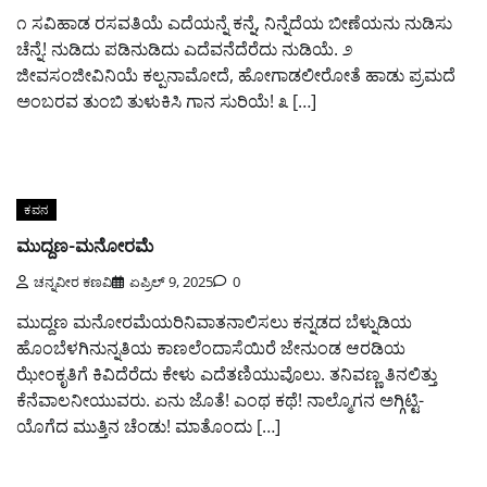
೧ ಸವಿಹಾಡ ರಸವತಿಯೆ ಎದೆಯನ್ನೆ ಕನ್ನೆ, ನಿನ್ನೆದೆಯ ಬೀಣೆಯನು ನುಡಿಸು
ಚೆನ್ನೆ! ನುಡಿದು ಪಡಿನುಡಿದು ಎದೆವನೆದೆರೆದು ನುಡಿಯೆ. ೨
ಜೀವಸಂಜೀವಿನಿಯೆ ಕಲ್ಪನಾಮೋದೆ, ಹೋಗಾಡಲೀರೋತೆ ಹಾಡು ಪ್ರಮದೆ
ಅಂಬರವ ತುಂಬಿ ತುಳುಕಿಸಿ ಗಾನ ಸುರಿಯೆ! ೩ […]
ಕವನ
ಮುದ್ದಣ-ಮನೋರಮೆ
ಚನ್ನವೀರ ಕಣವಿ
ಏಪ್ರಿಲ್ 9, 2025
0
ಮುದ್ದಣ ಮನೋರಮೆಯರಿನಿವಾತನಾಲಿಸಲು ಕನ್ನಡದ ಬೆಳ್ನುಡಿಯ
ಹೊಂಬೆಳಗಿನುನ್ನತಿಯ ಕಾಣಲೆಂದಾಸೆಯಿರೆ ಜೇನುಂಡ ಆರಡಿಯ
ಝೇಂಕೃತಿಗೆ ಕಿವಿದೆರೆದು ಕೇಳು ಎದೆತಣಿಯುವೊಲು. ತನಿವಣ್ಣ ತಿನಲಿತ್ತು
ಕೆನೆವಾಲನೀಯುವರು. ಏನು ಜೊತೆ! ಎಂಥ ಕಥೆ! ನಾಲ್ಮೊಗನ ಅಗ್ಗಿಟ್ಟಿ-
ಯೊಗೆದ ಮುತ್ತಿನ ಚೆಂಡು! ಮಾತೊಂದು […]