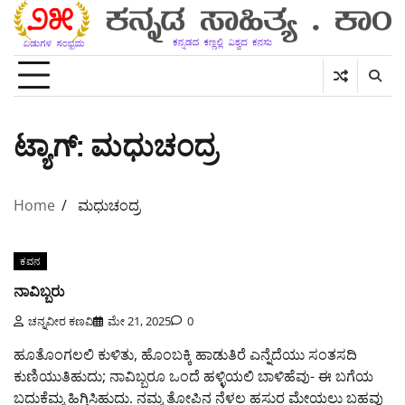
Skip
to
content
ಟ್ಯಾಗ್:
ಮಧುಚಂದ್ರ
Home
ಮಧುಚಂದ್ರ
ಕವನ
ನಾವಿಬ್ಬರು
ಚನ್ನವೀರ ಕಣವಿ
ಮೇ 21, 2025
0
ಹೂತೊಂಗಲಲಿ ಕುಳಿತು, ಹೊಂಬಕ್ಕಿ ಹಾಡುತಿರೆ ಎನ್ನೆದೆಯು ಸಂತಸದಿ
ಕುಣಿಯುತಿಹುದು; ನಾವಿಬ್ಬರೂ ಒಂದೆ ಹಳ್ಳಿಯಲಿ ಬಾಳಿಹೆವು- ಈ ಬಗೆಯ
ಬದುಕೆಮ್ಮ ಹಿಗ್ಗಿಸಿಹುದು. ನಮ್ಮ ತೋಪಿನ ನೆಳಲ ಹಸುರ ಮೇಯಲು ಬಹವು