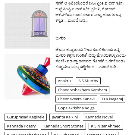
ನನಗೆ ಆ ಕಿಟಕಿಯೆಂದರೆ ಬಲು ಪ್ರೀತಿ.ಐ ಲವ್ ಇಟ್ ,
ಜಸ್ಟ್ ಸಿಂಪ್ಲಿ ಐ ಲವ್ ಇಟ್. ಕ್ಷಮಿಸಿ, ಗೋಕಾಕ್
ಚಳವಳಿಯನಂತರ ಸರ್ಕಾರ ಎಲ್ಲಾ ಹಂತಗಳಲ್ಲೂ
ಕನ್ನಡ…
ಮುಂದೆ ಓದಿ…
ಬುಗುರಿ
ಚೆಲುವ ಕಣ್ಣು ತುಂಬ ನೀರು ತುಂಬಿಕೊಂಡು ತನ್ನ
ಬುಗುರಿ ಕಕ್ಕಸು ಗುಂಡಿಗೆ ಬಿದ್ದು ಹೋಯಿತಲ್ಲಾ ಎಂದು
ಸಂಕಟ ಪಡುತ್ತಾ ಹಜಾರದ ಗೋಡೆಗೆ ಒರಗಿಕೊಂಡು
ಕಣ್ಣು ಮುಖವನ್ನು ಕಣ್ಣೀರಿಂದ…
ಮುಂದೆ ಓದಿ…
Anakru
A S Murthy
Chandrashekhara Kambara
Chennaveera Kanavi
D R Nagaraj
Gopalakrishna Adiga
Guruprasad Kaginele
Jayanta Kaikini
Kannada Novel
Kannada Poetry
Kannada Short Stories
K S Nisar Ahmed