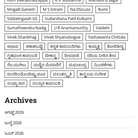
Kum Veerabhadrappa
K V Subbanna
Mamata G Sagar
Mogalli Ganesh
M S Sriram
Na DSouza
Rumi
Siddalingaiah GS
Sudarshana Patil Kulkarni
Sumatheendra Nadig
U R Anantamurthy
Vaidehi
Vivek Shanbhag
Vivek Shyanubogue
Yashawanta Chittala
ಅಭಾವ
ಆಕಾಶಬುಟ್ಟಿ
ಕನ್ನಡ ಕಾದಂಬರಿಗಳು
ಕಾವ್ಯಾಕ್ಷಿ
ಕೋಟಿತೀರ್‍ಥ
ಗೃಹಭಂಗ-ಕಾದಂಬರಿ
ಟೀಕಾಸ್ತ್ರ
ದೀಪಧಾರಿ
ನದಿಯ ನೀರಿನ ತೇವ
ನೆಲ-ಮುಗಿಲು
ಮಣ್ಣಿನ ಮೆರವಣಿಗೆ
ಮಧುಚಂದ್ರ
ಮಿಂಚಿಕೆಗಳು
ರಂಗದಿಂದೊಂದಿಷ್ಟು ದೂರ
ವಸಂತಸ್ಮೃತಿ
ಶಾಸ್ತ್ರೀಯ ಸಂಗೀತ
ಸಂಧ್ಯಾ ರಾಗ
ಸಂಸ್ಕಾರ ಕಾದಂಬರಿ
Archives
ಆಗಷ್ಟ್ 2026
ಜುಲೈ 2026
ಜೂನ್ 2026